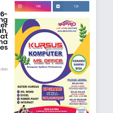
1.8k
1.2k
96-
ang
er
h,
at
ama
es
 dan