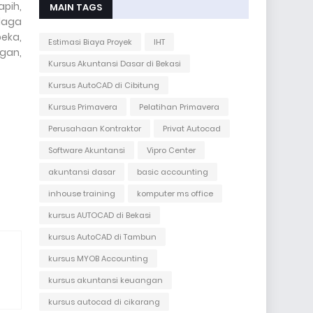
apih,
MAIN TAGS
elaga
beka,
Estimasi Biaya Proyek
IHT
gan,
Kursus Akuntansi Dasar di Bekasi
Kursus AutoCAD di Cibitung
Kursus Primavera
Pelatihan Primavera
Perusahaan Kontraktor
Privat Autocad
Software Akuntansi
Vipro Center
akuntansi dasar
basic accounting
inhouse training
komputer ms office
kursus AUTOCAD di Bekasi
kursus AutoCAD di Tambun
kursus MYOB Accounting
kursus akuntansi keuangan
kursus autocad di cikarang