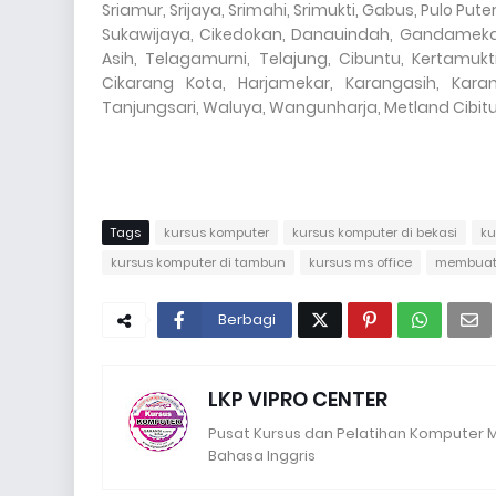
Sriamur, Srijaya, Srimahi, Srimukti, Gabus, Pulo Pu
Sukawijaya, Cikedokan, Danauindah, Gandamekar,
Asih, Telagamurni, Telajung, Cibuntu, Kertamukt
Cikarang Kota, Harjamekar, Karangasih, Kara
Tanjungsari, Waluya, Wangunharja, Metland Cibit
Tags
kursus komputer
kursus komputer di bekasi
ku
kursus komputer di tambun
kursus ms office
membuat 
Berbagi
LKP VIPRO CENTER
Pusat Kursus dan Pelatihan Komputer MS
Bahasa Inggris