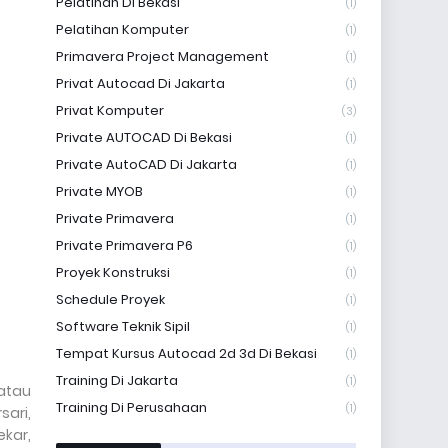
Pelatihan Di Bekasi
(1)
Pelatihan Komputer
(1)
Primavera Project Management
(1)
Privat Autocad Di Jakarta
(1)
Privat Komputer
(3)
Private AUTOCAD Di Bekasi
(1)
Private AutoCAD Di Jakarta
(1)
Private MYOB
(1)
Private Primavera
(1)
Private Primavera P6
(1)
Proyek Konstruksi
(1)
Schedule Proyek
(1)
Software Teknik Sipil
(1)
Tempat Kursus Autocad 2d 3d Di Bekasi
(1)
Training Di Jakarta
(1)
atau
Training Di Perusahaan
(1)
ari,
kar,