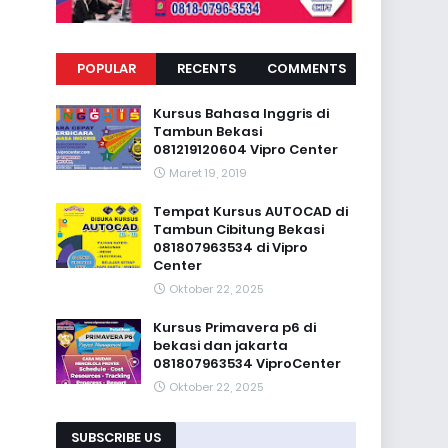
POPULAR
RECENTS
COMMENTS
Kursus Bahasa Inggris di
Tambun Bekasi
081219120604 Vipro Center
Maret 19, 2019
Tempat Kursus AUTOCAD di
Tambun Cibitung Bekasi
081807963534 di Vipro
Center
Oktober 22, 2025
Kursus Primavera p6 di
bekasi dan jakarta
081807963534 ViproCenter
Oktober 22, 2025
SUBSCRIBE US