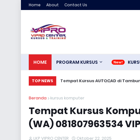
Home
About
Contact Us
HOME
PROGRAM KURSUS
KURS
Tempat Kursus AUTOCAD di Tambun Ci
TOP NEWS
Beranda
kursus komputer
Tempat Kursus Kompute
(WA) 081807963534 VI
LKP VIPRO CENTER
Oktober 22, 2025