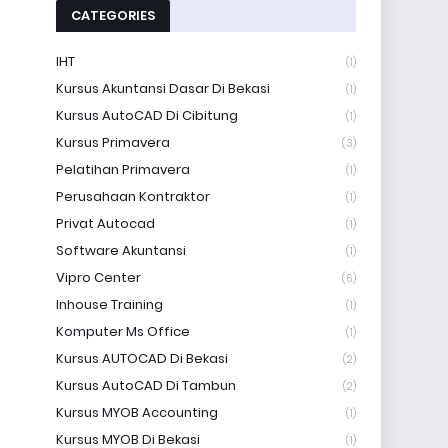
CATEGORIES
IHT
(1)
Kursus Akuntansi Dasar Di Bekasi
(1)
Kursus AutoCAD Di Cibitung
(1)
Kursus Primavera
(3)
Pelatihan Primavera
(1)
Perusahaan Kontraktor
(1)
Privat Autocad
(1)
Software Akuntansi
(1)
Vipro Center
(6)
Inhouse Training
(1)
Komputer Ms Office
(1)
Kursus AUTOCAD Di Bekasi
(2)
Kursus AutoCAD Di Tambun
(2)
Kursus MYOB Accounting
(1)
Kursus MYOB Di Bekasi
(1)