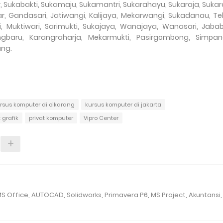
ter, Sukabakti, Sukamaju, Sukamantri, Sukarahayu, Sukaraja, Sukar
 Gandasari, Jatiwangi, Kalijaya, Mekarwangi, Sukadanau, T
i, Muktiwari, Sarimukti, Sukajaya, Wanajaya, Wanasari, Jaba
ngbaru, Karangraharja, Mekarmukti, Pasirgombong, Simpan
ung.
rsus komputer di cikarang
kursus komputer di jakarta
grafik
privat komputer
Vipro Center
 Office, AUTOCAD, Solidworks, Primavera P6, MS Project, Akuntansi,