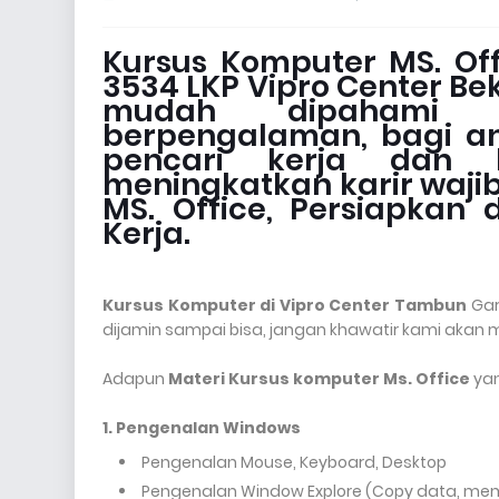
Kursus Komputer MS. Off
3534 LKP Vipro Center B
mudah dipahami s
berpengalaman, bagi an
pencari kerja dan 
meningkatkan karir waji
MS. Office, Persiapkan
Kerja.
Kursus Komputer di Vipro Center
Tambun
Gar
dijamin sampai bisa, jangan khawatir kami akan 
Adapun
Materi Kursus komputer Ms. Office
yan
1. Pengenalan Windows
Pengenalan Mouse, Keyboard, Desktop
Pengenalan Window Explore (Copy data, mem