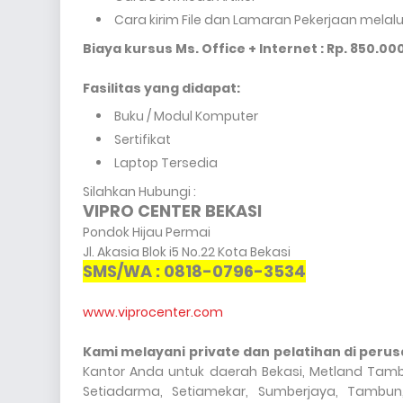
Cara kirim File dan Lamaran Pekerjaan melalui
Biaya kursus Ms. Office + Internet : Rp. 850.00
Fasilitas yang didapat:
Buku / Modul Komputer
Sertifikat
Laptop Tersedia
Silahkan Hubungi :
VIPRO CENTER BEKASI
Pondok Hijau Permai
Jl. Akasia Blok i5 No.22 Kota Bekasi
SMS/WA : 0818-0796-3534
www.viprocenter.com
Kami melayani private dan pelatihan di peru
Kantor Anda untuk daerah Bekasi, Metland Tamb
Setiadarma, Setiamekar, Sumberjaya, Tambun, T